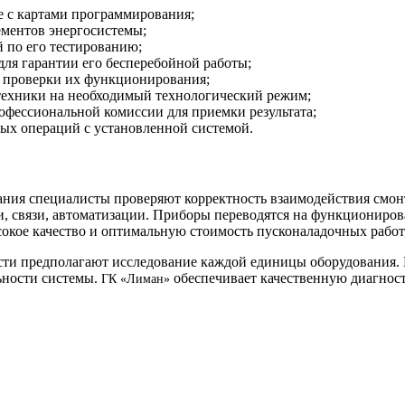
е с картами программирования;
ементов энергосистемы;
 по его тестированию;
для гарантии его бесперебойной работы;
я проверки их функционирования;
техники на необходимый технологический режим;
офессиональной комиссии для приемки результата;
ных операций с установленной системой.
ания специалисты проверяют корректность взаимодействия смон
и, связи, автоматизации. Приборы переводятся на функциониро
ысокое качество и оптимальную стоимость пусконаладочных раб
ти предполагают исследование каждой единицы оборудования. 
ьности системы.
обеспечивает качественную диагнос
ГК «Лиман»