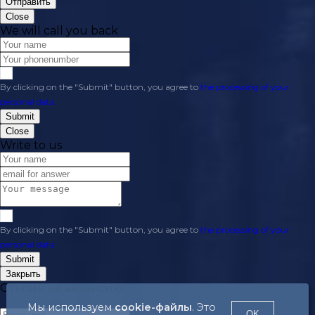
Отправить
Close
We will call you back
By clicking on the "Submit" button, you agree to
the processing of your
personal data
Submit
Close
Write to us
By clicking on the "Submit" button, you agree to
the processing of your
personal data
Submit
Закрыть
Отклик на вакансию
Мы используем
cookie-файлы
. Это
OK